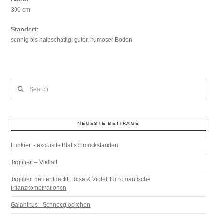
300 cm
Standort:
sonnig bis halbschattig; guter, humoser Boden
Search
NEUESTE BEITRÄGE
Funkien - exquisite Blattschmuckstauden
Taglilien – Vielfalt
Taglilien neu entdeckt: Rosa & Violett für romantische
Pflanzkombinationen
Galanthus - Schneeglöckchen