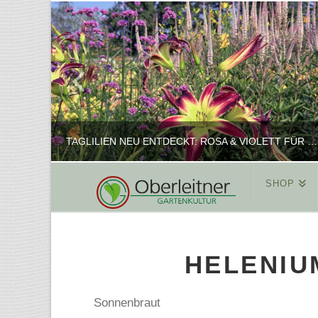
TAGLILIEN NEU ENTDECKT: ROSA & VIOLETT FÜR ROMANTISCHE PFLANZKOMBINATIONEN
SHOP
REINHARD
PFLANZENPRÄSENTATION, SHOP
HELENIU
FEBRUAR 16, 2025
Sonnenbraut