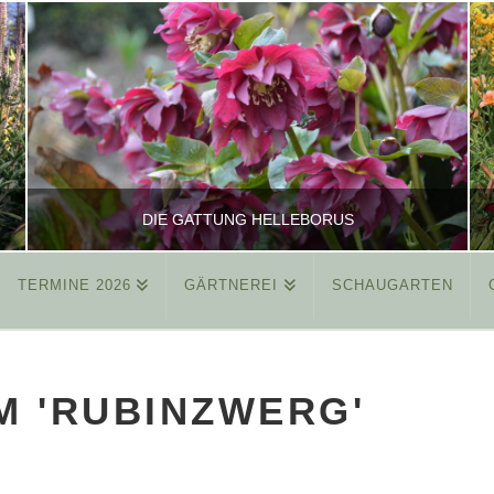
DIE GATTUNG HELLEBORUS
TERMINE 2026
GÄRTNEREI
SCHAUGARTEN
REINHARD
ALLGEMEIN
M 'RUBINZWERG'
MÄRZ 26, 2015