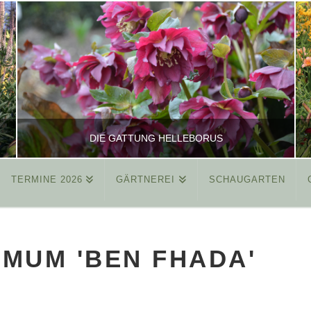
DIE GATTUNG HELLEBORUS
TERMINE 2026
GÄRTNEREI
SCHAUGARTEN
REINHARD
ALLGEMEIN
MUM 'BEN FHADA'
MÄRZ 26, 2015