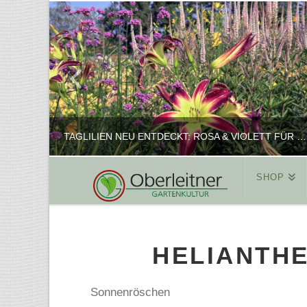
TAGLILIEN NEU ENTDECKT: ROSA & VIOLETT FÜR ROMANTISCHE PFLANZKOMBINATIONEN
SHOP
REINHARD
PFLANZENPRÄSENTATION, SHOP
HELIANTHE
FEBRUAR 16, 2025
Sonnenröschen