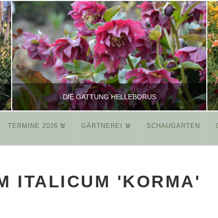
DIE GATTUNG HELLEBORUS
TERMINE 2026
GÄRTNEREI
SCHAUGARTEN
REINHARD
ALLGEMEIN
 ITALICUM 'KORMA'
MÄRZ 26, 2015