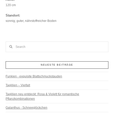
120 cm
Standort:
sonnig; guter, nährstoffreicher Boden
Search
NEUESTE BEITRÄGE
Funkien - exquisite Blattschmuckstauden
Taglilien – Vielfalt
Taglilien neu entdeckt: Rosa & Violett für romantische
Pflanzkombinationen
Galanthus - Schneeglöckchen