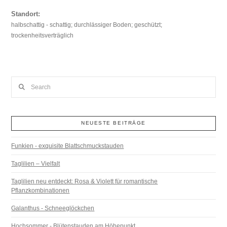
Standort:
halbschattig - schattig; durchlässiger Boden; geschützt;
trockenheitsverträglich
Search
NEUESTE BEITRÄGE
Funkien - exquisite Blattschmuckstauden
Taglilien – Vielfalt
Taglilien neu entdeckt: Rosa & Violett für romantische
Pflanzkombinationen
Galanthus - Schneeglöckchen
Hochsommer - Blütenstauden am Höhepunkt