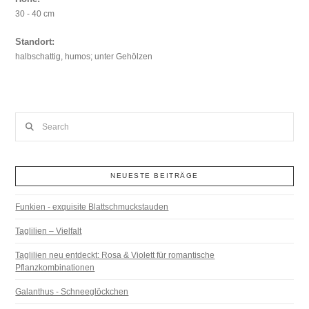
30 - 40 cm
Standort:
halbschattig, humos; unter Gehölzen
Search
NEUESTE BEITRÄGE
Funkien - exquisite Blattschmuckstauden
Taglilien – Vielfalt
Taglilien neu entdeckt: Rosa & Violett für romantische
Pflanzkombinationen
Galanthus - Schneeglöckchen