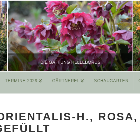
DIE GATTUNG HELLEBORUS
TERMINE 2026
GÄRTNEREI
SCHAUGARTEN
REINHARD
ALLGEMEIN
RIENTALIS-H., ROSA,
MÄRZ 26, 2015
GEFÜLLT