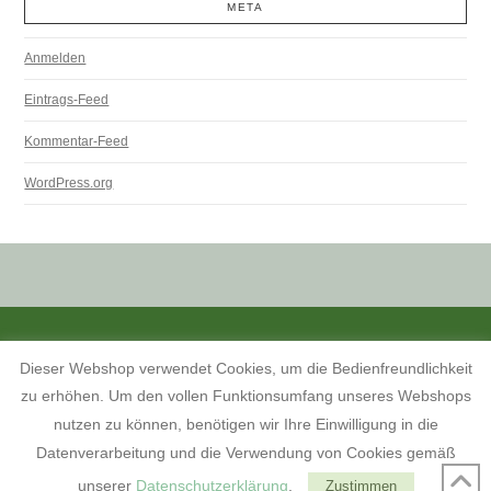
META
Anmelden
Eintrags-Feed
Kommentar-Feed
WordPress.org
ALLE PREISANGABEN SIND INKL. MWST. UND ZZGL. VERSANDKOSTEN.
Dieser Webshop verwendet Cookies, um die Bedienfreundlichkeit
KONTAKT
INFORMATIONEN ZUM SHOP
KUNDENKONTO
zu erhöhen. Um den vollen Funktionsumfang unseres Webshops
KONTAKT, ÖFFNUNGSZEITEN UND ANFAHRTSBESCHREIBUNG
TERMINE 2026
AGB
WIDERRUFSBELEHRUNG
nutzen zu können, benötigen wir Ihre Einwilligung in die
DATENSCHUTZERKLÄRUNG
IMPRESSUM
Datenverarbeitung und die Verwendung von Cookies gemäß
FACEBOOK
unserer
Datenschutzerklärung
.
Zustimmen