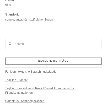
65 cm
Standort:
sonnig; guter, nährstoffreicher Boden
Search
NEUESTE BEITRÄGE
Funkien - exquisite Blattschmuckstauden
Taglilien – Vielfalt
Taglilien neu entdeckt: Rosa & Violett für romantische
Pflanzkombinationen
Galanthus - Schneeglöckchen