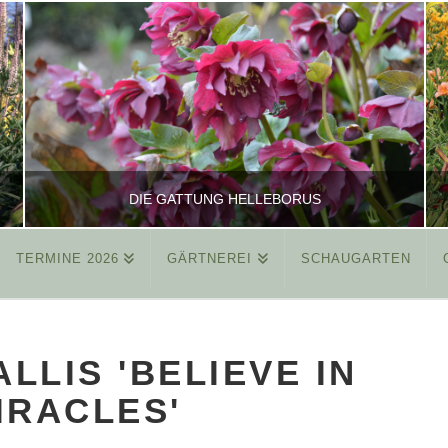
DIE GATTUNG HELLEBORUS
TERMINE 2026
GÄRTNEREI
SCHAUGARTEN
REINHARD
ALLGEMEIN
LIS 'BELIEVE IN
MÄRZ 26, 2015
IRACLES'