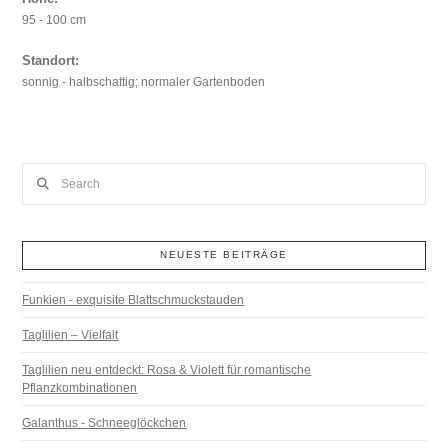
95 - 100 cm
Standort:
sonnig - halbschattig; normaler Gartenboden
Search
NEUESTE BEITRÄGE
Funkien - exquisite Blattschmuckstauden
Taglilien – Vielfalt
Taglilien neu entdeckt: Rosa & Violett für romantische
Pflanzkombinationen
Galanthus - Schneeglöckchen