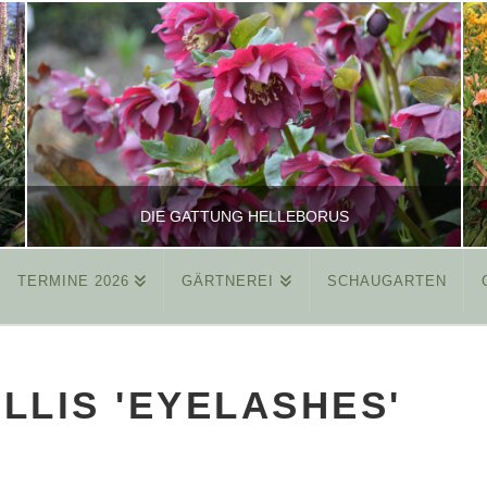
DIE GATTUNG HELLEBORUS
TERMINE 2026
GÄRTNEREI
SCHAUGARTEN
REINHARD
ALLGEMEIN
LIS 'EYELASHES'
MÄRZ 26, 2015