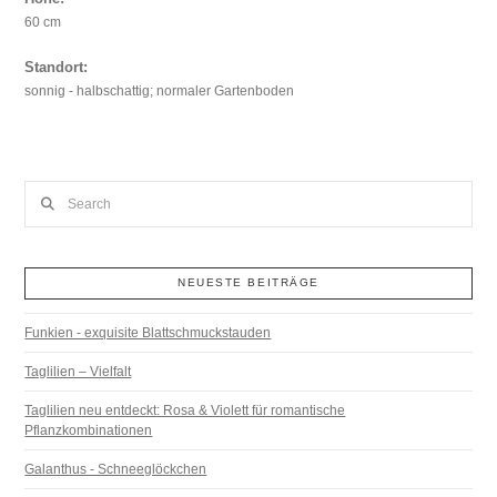
60 cm
Standort:
sonnig - halbschattig; normaler Gartenboden
Search
NEUESTE BEITRÄGE
Funkien - exquisite Blattschmuckstauden
Taglilien – Vielfalt
Taglilien neu entdeckt: Rosa & Violett für romantische
Pflanzkombinationen
Galanthus - Schneeglöckchen