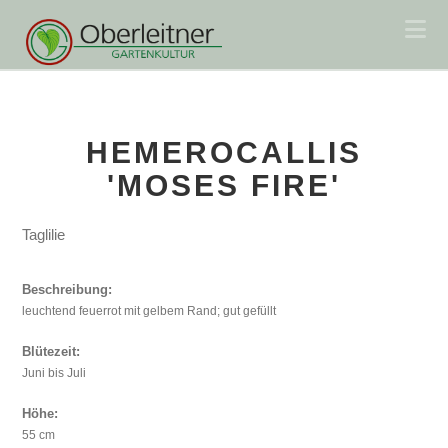
Na
HEMEROCALLIS
'MOSES FIRE'
Taglilie
Beschreibung:
leuchtend feuerrot mit gelbem Rand; gut gefüllt
Blütezeit:
Juni bis Juli
Höhe:
55 cm