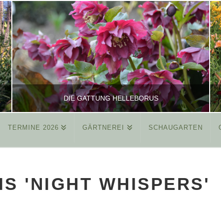
DIE GATTUNG HELLEBORUS
TERMINE 2026
GÄRTNEREI
SCHAUGARTEN
REINHARD
ALLGEMEIN
S 'NIGHT WHISPERS'
MÄRZ 26, 2015