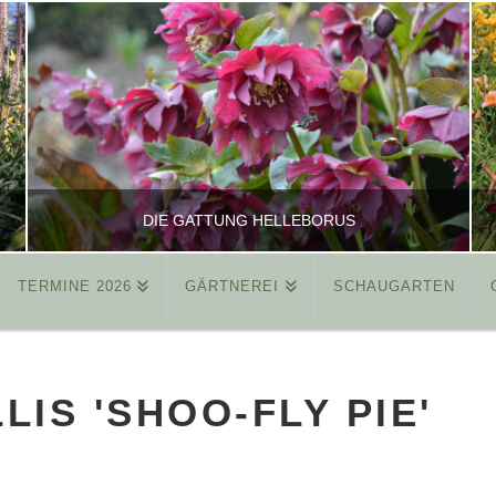
DIE GATTUNG HELLEBORUS
TERMINE 2026
GÄRTNEREI
SCHAUGARTEN
REINHARD
ALLGEMEIN
IS 'SHOO-FLY PIE'
MÄRZ 26, 2015