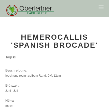
Na
HEMEROCALLIS
'SPANISH BROCADE'
Taglilie
Beschreibung:
leuchtend rot mit gelbem Rand; DM: 12cm
Blütezeit:
Juni - Juli
Höhe:
55 cm