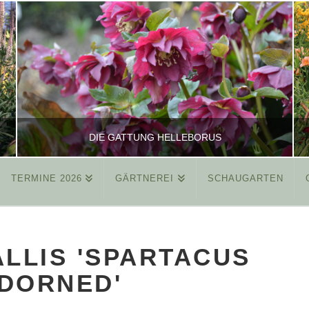
DIE GATTUNG HELLEBORUS
TERMINE 2026
GÄRTNEREI
SCHAUGARTEN
REINHARD
ALLGEMEIN
LLIS 'SPARTACUS
MÄRZ 26, 2015
DORNED'