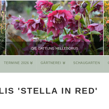
DIE GATTUNG HELLEBORUS
TERMINE 2026
GÄRTNEREI
SCHAUGARTEN
REINHARD
ALLGEMEIN
IS 'STELLA IN RED'
MÄRZ 26, 2015