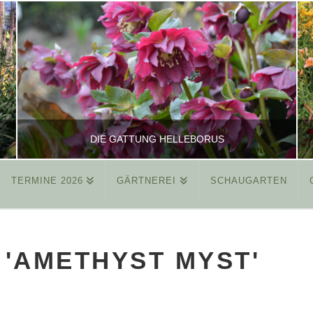
DIE GATTUNG HELLEBORUS
TERMINE 2026
GÄRTNEREI
SCHAUGARTEN
REINHARD
ALLGEMEIN
'AMETHYST MYST'
MÄRZ 26, 2015