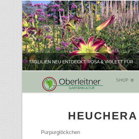
TAGLILIEN NEU ENTDECKT: ROSA & VIOLETT FÜR ROMANTISCHE PFLANZKOMBINATIONEN
SHOP
REINHARD
PFLANZENPRÄSENTATION, SHOP
HEUCHERA 
FEBRUAR 16, 2025
Purpurglöckchen