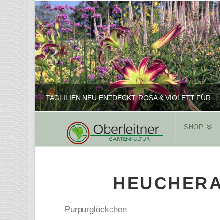
TAGLILIEN NEU ENTDECKT: ROSA & VIOLETT FÜR ROMANTISCHE PFLANZKOMBINATIONEN
SHOP
REINHARD
PFLANZENPRÄSENTATION, SHOP
HEUCHERA 
FEBRUAR 16, 2025
Purpurglöckchen