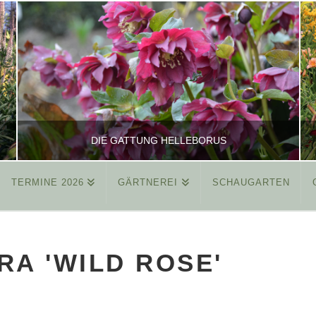
DIE GATTUNG HELLEBORUS
TERMINE 2026
GÄRTNEREI
SCHAUGARTEN
REINHARD
ALLGEMEIN
A 'WILD ROSE'
MÄRZ 26, 2015