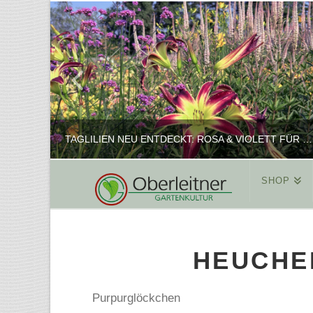
TAGLILIEN NEU ENTDECKT: ROSA & VIOLETT FÜR ROMANTISCHE PFLANZKOMBINATIONEN
SHOP
REINHARD
PFLANZENPRÄSENTATION, SHOP
HEUCHER
FEBRUAR 16, 2025
Purpurglöckchen