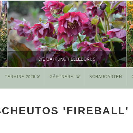
DIE GATTUNG HELLEBORUS
TERMINE 2026
GÄRTNEREI
SCHAUGARTEN
REINHARD
ALLGEMEIN
CHEUTOS 'FIREBALL'
MÄRZ 26, 2015