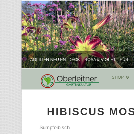
TAGLILIEN NEU ENTDECKT: ROSA & VIOLETT FÜR ROMANTISCHE PFLANZKOMBINATIONEN
SHOP
REINHARD
PFLANZENPRÄSENTATION, SHOP
HIBISCUS MOS
FEBRUAR 16, 2025
Sumpfeibisch