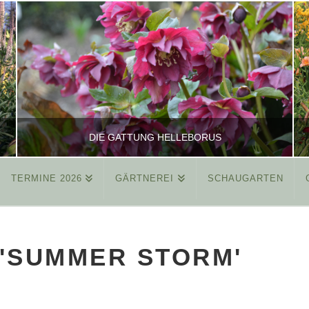
DIE GATTUNG HELLEBORUS
TERMINE 2026
GÄRTNEREI
SCHAUGARTEN
REINHARD
ALLGEMEIN
 'SUMMER STORM'
MÄRZ 26, 2015