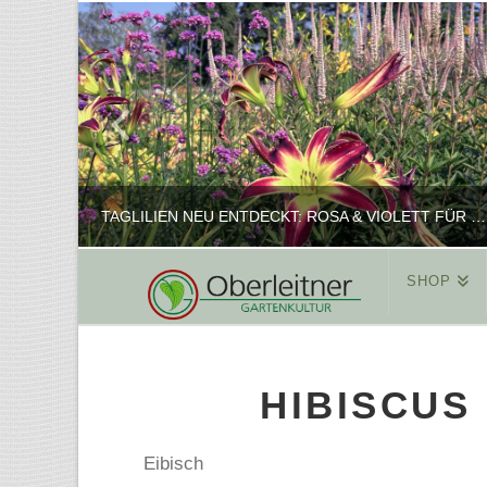
TAGLILIEN NEU ENTDECKT: ROSA & VIOLETT FÜR ROMANTISCHE PFLANZKOMBINATIONEN
SHOP
REINHARD
PFLANZENPRÄSENTATION, SHOP
HIBISCUS
FEBRUAR 16, 2025
Eibisch