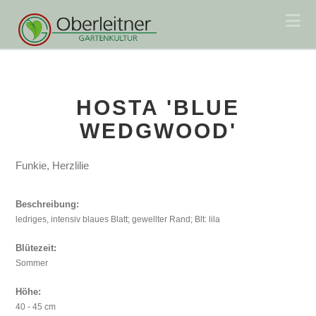
Na
HOSTA 'BLUE
WEDGWOOD'
Funkie, Herzlilie
Beschreibung:
ledriges, intensiv blaues Blatt; gewellter Rand; Blt: lila
Blütezeit:
Sommer
Höhe:
40 - 45 cm