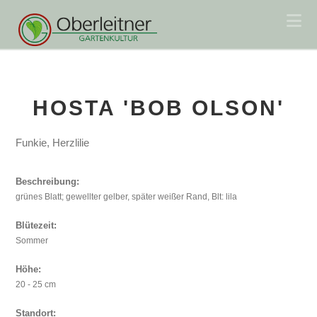
Na
HOSTA 'BOB OLSON'
Funkie, Herzlilie
Beschreibung:
grünes Blatt; gewellter gelber, später weißer Rand, Blt: lila
Blütezeit:
Sommer
Höhe:
20 - 25 cm
Standort: