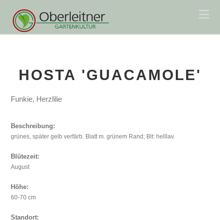
Na
HOSTA 'GUACAMOLE'
Funkie, Herzlilie
Beschreibung:
grünes, später gelb verfärb. Blatt m. grünem Rand; Blt: helllav.
Blütezeit:
August
Höhe:
60-70 cm
Standort: