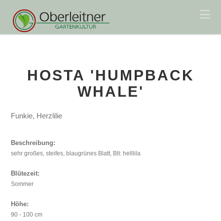
Na
HOSTA 'HUMPBACK
WHALE'
Funkie, Herzlilie
Beschreibung:
sehr großes, steifes, blaugrünes Blatt, Blt: helllila
Blütezeit:
Sommer
Höhe:
90 - 100 cm