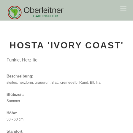
Na
HOSTA 'IVORY COAST'
Funkie, Herzlilie
Beschreibung:
steifes, herzförm. graugrün. Blatt, cremegelb. Rand, Blt: lila
Blütezeit:
Sommer
Höhe:
50 - 60 cm
Standort: