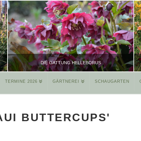
DIE GATTUNG HELLEBORUS
TERMINE 2026
GÄRTNEREI
SCHAUGARTEN
REINHARD
ALLGEMEIN
AUI BUTTERCUPS'
MÄRZ 26, 2015