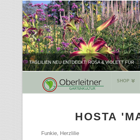
TAGLILIEN NEU ENTDECKT: ROSA & VIOLETT FÜR ROMANTISCHE PFLANZKOMBINATIONEN
SHOP
REINHARD
PFLANZENPRÄSENTATION, SHOP
HOSTA 'M
FEBRUAR 16, 2025
Funkie, Herzlilie