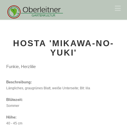
Na
HOSTA 'MIKAWA-NO-
YUKI'
Funkie, Herzlilie
Beschreibung:
Längliches, graugrünes Blatt, weiße Unterseite; Blt: lila
Blütezeit:
Sommer
Höhe:
40 - 45 cm