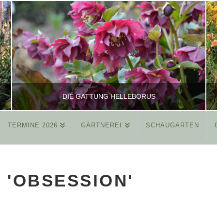
DIE GATTUNG HELLEBORUS
TERMINE 2026
GÄRTNEREI
SCHAUGARTEN
REINHARD
ALLGEMEIN
 'OBSESSION'
MÄRZ 26, 2015