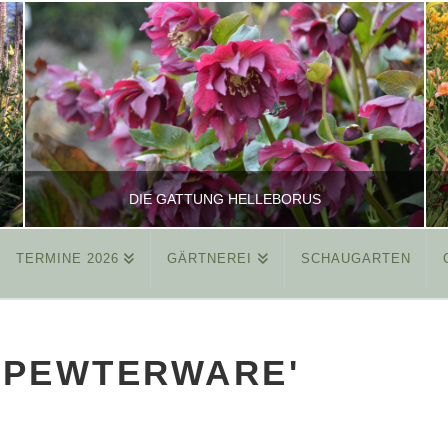
DIE GATTUNG HELLEBORUS
TERMINE 2026
GÄRTNEREI
SCHAUGARTEN
REINHARD
ALLGEMEIN
'PEWTERWARE'
MÄRZ 26, 2015