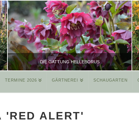
DIE GATTUNG HELLEBORUS
TERMINE 2026
GÄRTNEREI
SCHAUGARTEN
REINHARD
ALLGEMEIN
 'RED ALERT'
MÄRZ 26, 2015