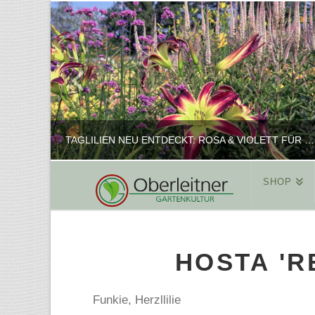
TAGLILIEN NEU ENTDECKT: ROSA & VIOLETT FÜR ROMANTISCHE PFLANZKOMBINATIONEN
SHOP
REINHARD
PFLANZENPRÄSENTATION, SHOP
HOSTA 'R
FEBRUAR 16, 2025
Funkie, Herzllilie