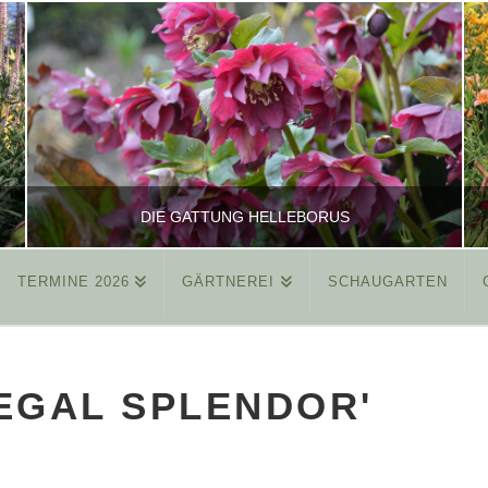
DIE GATTUNG HELLEBORUS
TERMINE 2026
GÄRTNEREI
SCHAUGARTEN
REINHARD
ALLGEMEIN
EGAL SPLENDOR'
MÄRZ 26, 2015