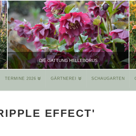
DIE GATTUNG HELLEBORUS
TERMINE 2026
GÄRTNEREI
SCHAUGARTEN
REINHARD
ALLGEMEIN
RIPPLE EFFECT'
MÄRZ 26, 2015