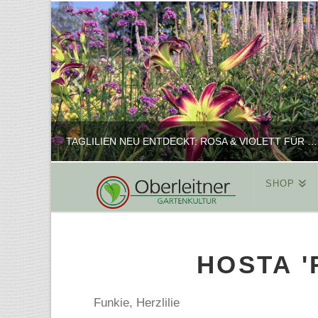
TAGLILIEN NEU ENTDECKT: ROSA & VIOLETT FÜR ROMANTISCHE PFLANZKOMBINATIONEN
SHOP
REINHARD
PFLANZENPRÄSENTATION, SHOP
HOSTA '
FEBRUAR 16, 2025
Funkie, Herzlilie