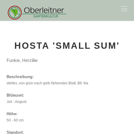
Na
HOSTA 'SMALL SUM'
Funkie, Herzlilie
Beschreibung:
steifes, von grün nach gelb färbendes Blatt, Blt: lila
Blütezeit:
Juli - August
Höhe:
50 - 60 cm
Standort: