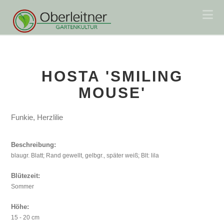
Na
HOSTA 'SMILING
MOUSE'
Funkie, Herzlilie
Beschreibung:
blaugr. Blatt; Rand gewellt, gelbgr., später weiß; Blt: lila
Blütezeit:
Sommer
Höhe:
15 - 20 cm