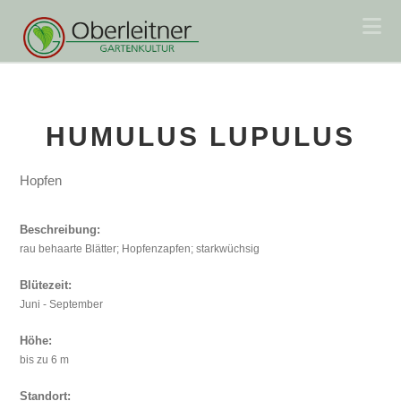
Na
HUMULUS LUPULUS
Hopfen
Beschreibung:
rau behaarte Blätter; Hopfenzapfen; starkwüchsig
Blütezeit:
Juni - September
Höhe:
bis zu 6 m
Standort: