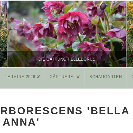
DIE GATTUNG HELLEBORUS
TERMINE 2026
GÄRTNEREI
SCHAUGARTEN
REINHARD
ALLGEMEIN
RBORESCENS 'BELLA
MÄRZ 26, 2015
ANNA'