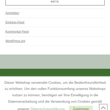
META
Anmelden
Eintrags-Feed
Kommentar-Feed
WordPress.org
ALLE PREISANGABEN SIND INKL. MWST. UND ZZGL. VERSANDKOSTEN.
Dieser Webshop verwendet Cookies, um die Bedienfreundlichkeit
KONTAKT
INFORMATIONEN ZUM SHOP
KUNDENKONTO
zu erhöhen. Um den vollen Funktionsumfang unseres Webshops
KONTAKT, ÖFFNUNGSZEITEN UND ANFAHRTSBESCHREIBUNG
TERMINE 2026
AGB
WIDERRUFSBELEHRUNG
nutzen zu können, benötigen wir Ihre Einwilligung in die
DATENSCHUTZERKLÄRUNG
IMPRESSUM
Datenverarbeitung und die Verwendung von Cookies gemäß
FACEBOOK
unserer
Datenschutzerklärung
.
Zustimmen