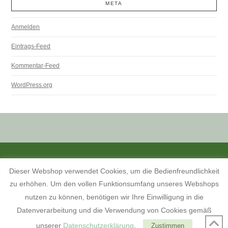
META
Anmelden
Eintrags-Feed
Kommentar-Feed
WordPress.org
ALLE PREISANGABEN SIND INKL. MWST. UND ZZGL. VERSANDKOSTEN.
Dieser Webshop verwendet Cookies, um die Bedienfreundlichkeit
KONTAKT
INFORMATIONEN ZUM SHOP
KUNDENKONTO
zu erhöhen. Um den vollen Funktionsumfang unseres Webshops
KONTAKT, ÖFFNUNGSZEITEN UND ANFAHRTSBESCHREIBUNG
TERMINE 2026
AGB
WIDERRUFSBELEHRUNG
nutzen zu können, benötigen wir Ihre Einwilligung in die
DATENSCHUTZERKLÄRUNG
IMPRESSUM
Datenverarbeitung und die Verwendung von Cookies gemäß
FACEBOOK
unserer
Datenschutzerklärung
.
Zustimmen