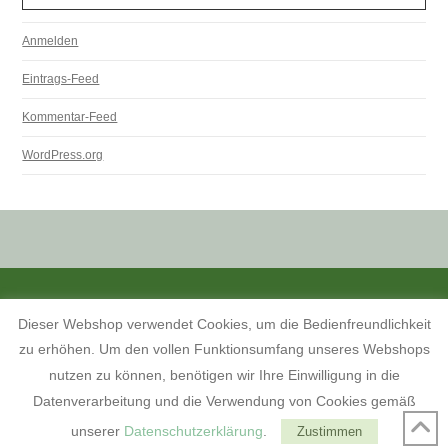
Anmelden
Eintrags-Feed
Kommentar-Feed
WordPress.org
ALLE PREISANGABEN SIND INKL. MWST. UND ZZGL. VERSANDKOSTEN.
Dieser Webshop verwendet Cookies, um die Bedienfreundlichkeit
KONTAKT
INFORMATIONEN ZUM SHOP
KUNDENKONTO
zu erhöhen. Um den vollen Funktionsumfang unseres Webshops
KONTAKT, ÖFFNUNGSZEITEN UND ANFAHRTSBESCHREIBUNG
TERMINE 2026
AGB
WIDERRUFSBELEHRUNG
nutzen zu können, benötigen wir Ihre Einwilligung in die
DATENSCHUTZERKLÄRUNG
IMPRESSUM
Datenverarbeitung und die Verwendung von Cookies gemäß
FACEBOOK
unserer
Datenschutzerklärung
.
Zustimmen