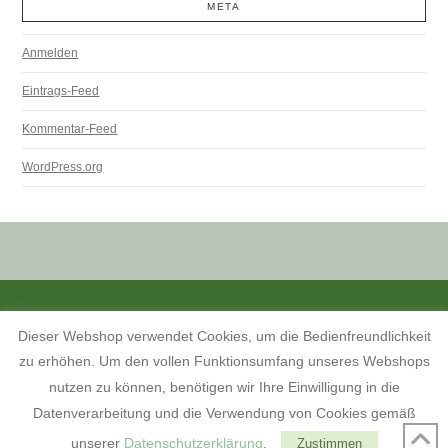
META
Anmelden
Eintrags-Feed
Kommentar-Feed
WordPress.org
ALLE PREISANGABEN SIND INKL. MWST. UND ZZGL. VERSANDKOSTEN.
Dieser Webshop verwendet Cookies, um die Bedienfreundlichkeit
KONTAKT
INFORMATIONEN ZUM SHOP
KUNDENKONTO
zu erhöhen. Um den vollen Funktionsumfang unseres Webshops
KONTAKT, ÖFFNUNGSZEITEN UND ANFAHRTSBESCHREIBUNG
TERMINE 2026
AGB
WIDERRUFSBELEHRUNG
nutzen zu können, benötigen wir Ihre Einwilligung in die
DATENSCHUTZERKLÄRUNG
IMPRESSUM
Datenverarbeitung und die Verwendung von Cookies gemäß
FACEBOOK
unserer
Datenschutzerklärung
.
Zustimmen