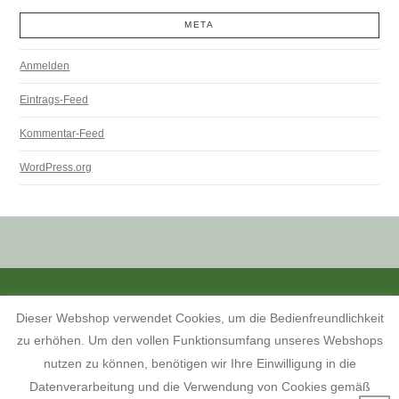
META
Anmelden
Eintrags-Feed
Kommentar-Feed
WordPress.org
ALLE PREISANGABEN SIND INKL. MWST. UND ZZGL. VERSANDKOSTEN.
Dieser Webshop verwendet Cookies, um die Bedienfreundlichkeit
KONTAKT
INFORMATIONEN ZUM SHOP
KUNDENKONTO
zu erhöhen. Um den vollen Funktionsumfang unseres Webshops
KONTAKT, ÖFFNUNGSZEITEN UND ANFAHRTSBESCHREIBUNG
TERMINE 2026
AGB
WIDERRUFSBELEHRUNG
nutzen zu können, benötigen wir Ihre Einwilligung in die
DATENSCHUTZERKLÄRUNG
IMPRESSUM
Datenverarbeitung und die Verwendung von Cookies gemäß