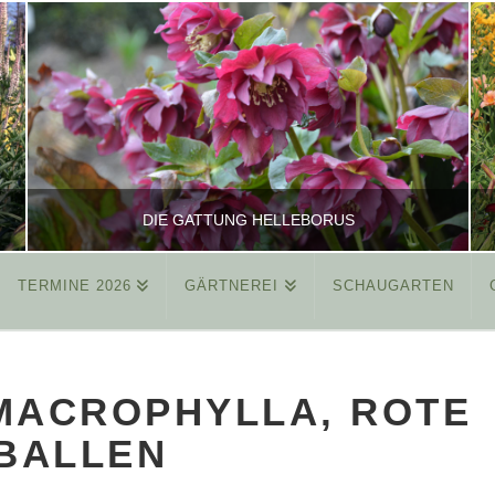
DIE GATTUNG HELLEBORUS
TERMINE 2026
GÄRTNEREI
SCHAUGARTEN
REINHARD
ALLGEMEIN
MACROPHYLLA, ROTE
MÄRZ 26, 2015
BALLEN