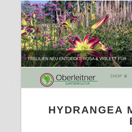
TAGLILIEN NEU ENTDECKT: ROSA & VIOLETT FÜR ROMANTISCHE PFLANZKOMBINATIONEN
SHOP
REINHARD
PFLANZENPRÄSENTATION, SHOP
HYDRANGEA 
FEBRUAR 16, 2025