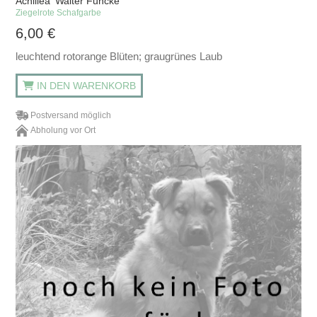
Achillea 'Walter Funcke'
Ziegelrote Schafgarbe
6,00
€
leuchtend rotorange Blüten; graugrünes Laub
IN DEN WARENKORB
Postversand möglich
Abholung vor Ort