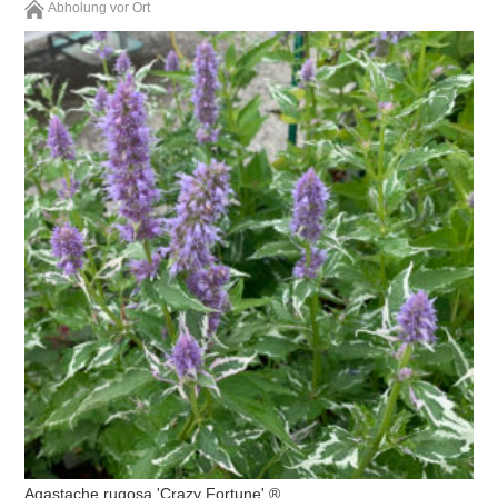
Abholung vor Ort
Agastache rugosa 'Crazy Fortune' ®