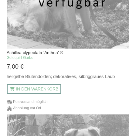
Achillea clypeolata 'Anthea' ®
Goldquirl-Garbe
7,00
€
hellgelbe Blütendolden; dekoratives, silbriggraues Laub
IN DEN WARENKORB
Postversand möglich
Abholung vor Ort