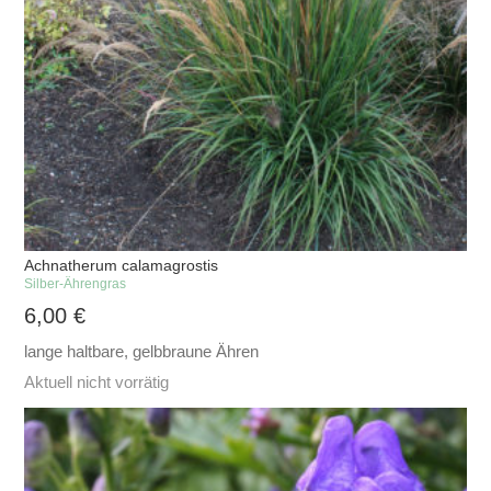
Achnatherum calamagrostis
Silber-Ährengras
6,00
€
lange haltbare, gelbbraune Ähren
Aktuell nicht vorrätig