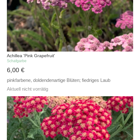
Achillea 'Pink Grapefruit'
Schafgarbe
6,00
€
pinkfarbene, doldendenartige Blüten; fiedriges Laub
Aktuell nicht vorrätig