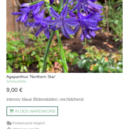
Agapanthus 'Northern Star'
Schmucklilie
9,00
€
intensiv blaue Blütendolden; reichblühend
IN DEN WARENKORB
Postversand möglich