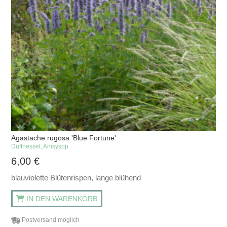
Agastache rugosa 'Blue Fortune'
Duftnessel, Anisysop
6,00
€
blauviolette Blütenrispen, lange blühend
IN DEN WARENKORB
Postversand möglich