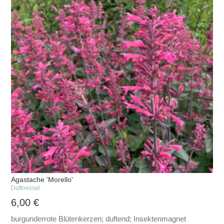
Agastache 'Morello'
Duftnessel
6,00
€
burgunderrote Blütenkerzen; duftend; Insektenmagnet