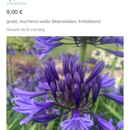
Schmucklilie
9,00
€
große, leuchtend weiße Blütendolden; frühblühend
Aktuell nicht vorrätig