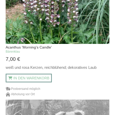
Acanthus 'Morning's Candle'
Bärenklau
7,00
€
weiß und rosa Kerzen, reichblühend; dekoratives Laub
IN DEN WARENKORB
Postversand möglich
Abholung vor Ort