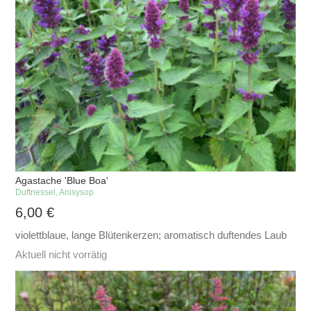
Agastache 'Blue Boa'
Duftnessel, Anisysop
6,00
€
violettblaue, lange Blütenkerzen; aromatisch duftendes Laub
Aktuell nicht vorrätig