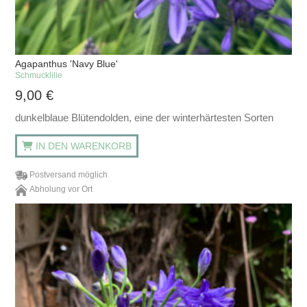
Agapanthus 'Navy Blue'
Schmucklilie
9,00
€
dunkelblaue Blütendolden, eine der winterhärtesten Sorten
IN DEN WARENKORB
Postversand möglich
Abholung vor Ort