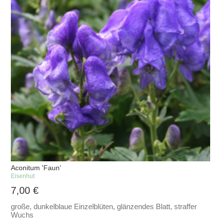
Aconitum 'Faun'
Eisenhut
7,00
€
große, dunkelblaue Einzelblüten, glänzendes Blatt, straffer
Wuchs