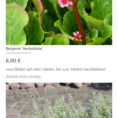
Bergenia 'Herbstblüte'
Riesensteinbrech
6,00
€
rosa Blüten auf roten Stielen, bis zum Herbst nachblühend
Aktuell nicht vorrätig