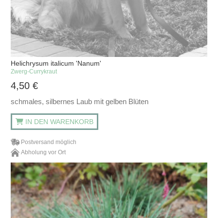
Helichrysum italicum 'Nanum'
Zwerg-Currykraut
4,50
€
schmales, silbernes Laub mit gelben Blüten
IN DEN WARENKORB
Postversand möglich
Abholung vor Ort