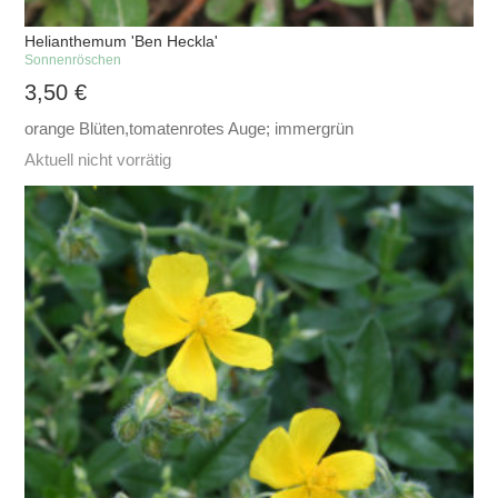
Helianthemum 'Ben Heckla'
Sonnenröschen
3,50
€
orange Blüten,tomatenrotes Auge; immergrün
Aktuell nicht vorrätig