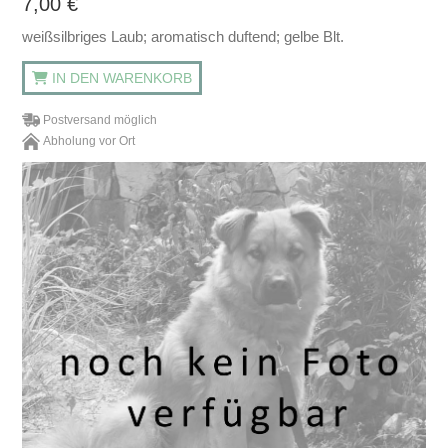
7,00
€
weißsilbriges Laub; aromatisch duftend; gelbe Blt.
IN DEN WARENKORB
Postversand möglich
Abholung vor Ort