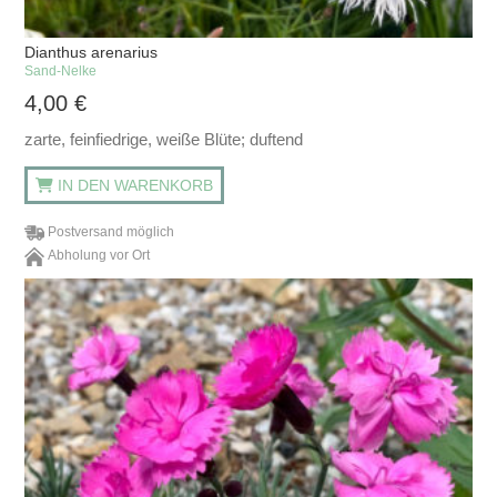
Dianthus arenarius
Sand-Nelke
4,00
€
zarte, feinfiedrige, weiße Blüte; duftend
IN DEN WARENKORB
Postversand möglich
Abholung vor Ort