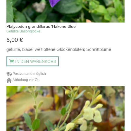
Platycodon grandiflorus 'Hakone Blue'
Gefüllte Ballonglocke
6,00
€
gefüllte, blaue, weit offene Glockenblüten; Schnittblume
IN DEN WARENKORB
Postversand möglich
Abholung vor Ort