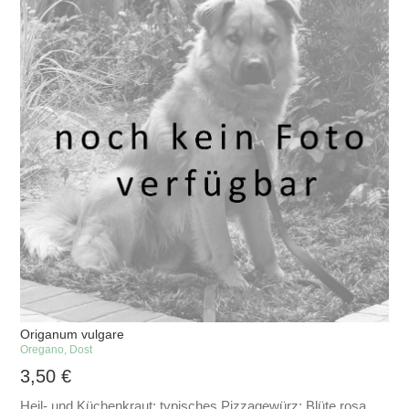
Origanum vulgare
Oregano, Dost
3,50
€
Heil- und Küchenkraut; typisches Pizzagewürz; Blüte rosa