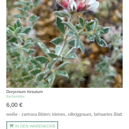
Dorycnium hirsutum
Backenklee
6,00
€
weiße - zartrosa Blüten; kleines, silbriggraues, behaartes Blatt
IN DEN WARENKORB