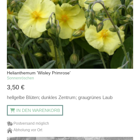
Helianthemum 'Wisley Primrose'
Sonnenröschen
3,50
€
hellgelbe Blüten; dunkles Zentrum; graugrünes Laub
IN DEN WARENKORB
Postversand möglich
Abholung vor Ort