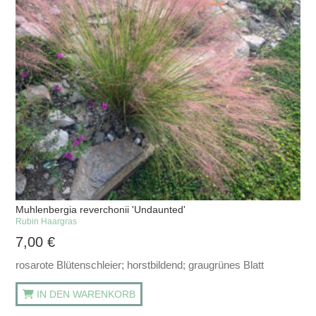
Muhlenbergia reverchonii 'Undaunted'
Rubin Haargras
7,00
€
rosarote Blütenschleier; horstbildend; graugrünes Blatt
IN DEN WARENKORB