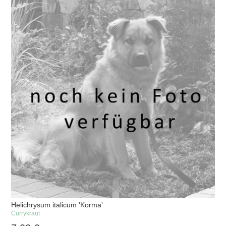
Helichrysum italicum 'Korma'
Currykraut