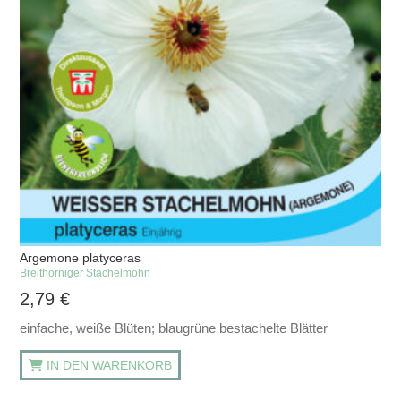
Argemone platyceras
Breithorniger Stachelmohn
2,79
€
einfache, weiße Blüten; blaugrüne bestachelte Blätter
IN DEN WARENKORB