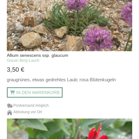
Allium senescens ssp. glaucum
Grauer Berg-Lauch
3,50
€
graugrünes, etwas gedrehtes Laub; rosa Blütenkugeln
IN DEN WARENKORB
Postversand möglich
Abholung vor Ort