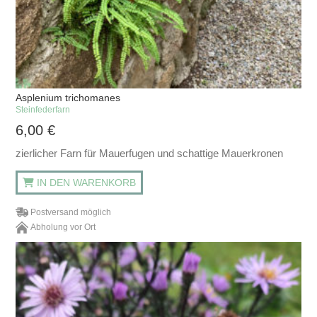
Asplenium trichomanes
Steinfederfarn
6,00
€
zierlicher Farn für Mauerfugen und schattige Mauerkronen
IN DEN WARENKORB
Postversand möglich
Abholung vor Ort