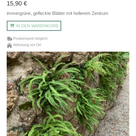
15,90
€
immergrüne, gefleckte Blätter mit hellerem Zentrum
IN DEN WARENKORB
Postversand möglich
Abholung vor Ort