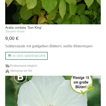
Aralia cordata 'Sun King'
Stauden-Aralie
9,00
€
Solitärstaude mit goldgelben Blättern; weiße Blütenrispen
IN DEN WARENKORB
Postversand möglich
Abholung vor Ort