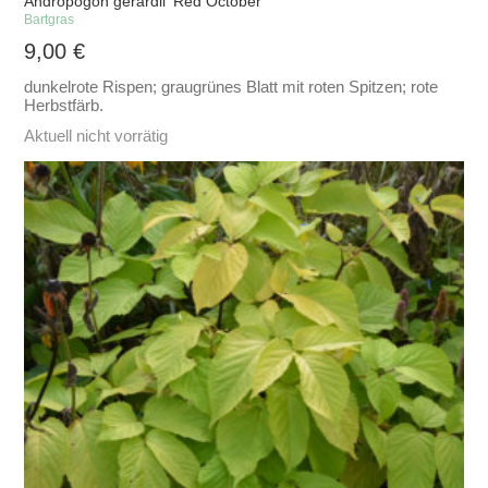
Andropogon gerardii 'Red October'
Bartgras
9,00
€
dunkelrote Rispen; graugrünes Blatt mit roten Spitzen; rote
Herbstfärb.
Aktuell nicht vorrätig