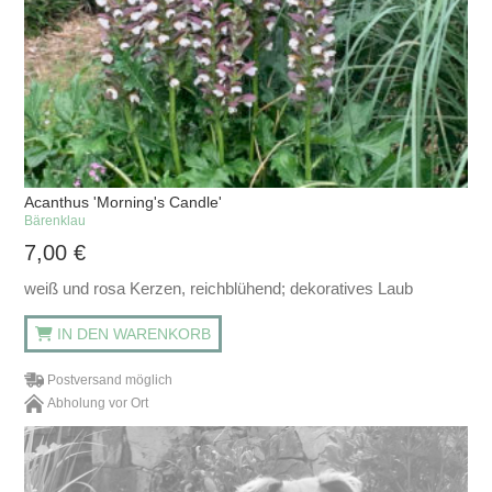
Acanthus 'Morning's Candle'
Bärenklau
7,00
€
weiß und rosa Kerzen, reichblühend; dekoratives Laub
IN DEN WARENKORB
Postversand möglich
Abholung vor Ort