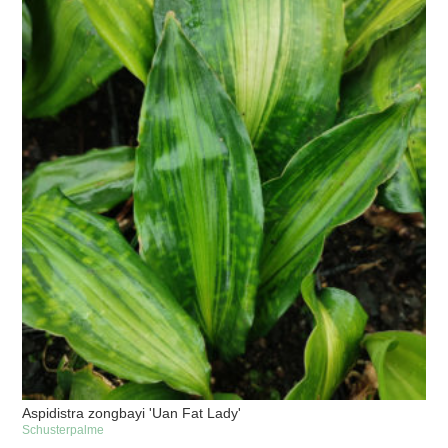
Aspidistra zongbayi 'Uan Fat Lady'
Schusterpalme