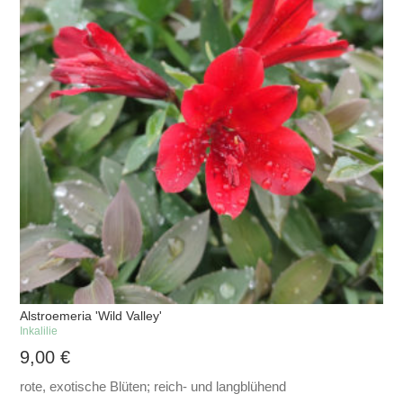
Alstroemeria 'Wild Valley'
Inkalilie
9,00
€
rote, exotische Blüten; reich- und langblühend