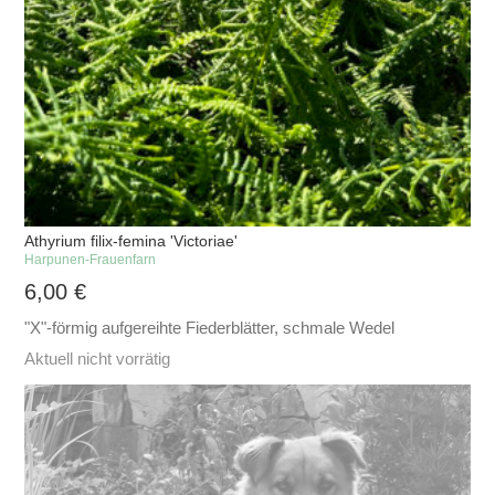
Athyrium filix-femina 'Victoriae'
Harpunen-Frauenfarn
6,00
€
"X"-förmig aufgereihte Fiederblätter, schmale Wedel
Aktuell nicht vorrätig