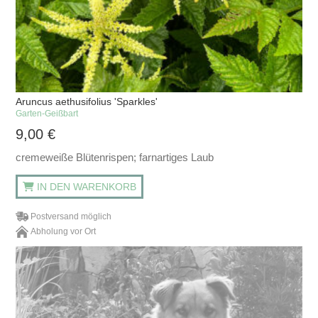
Aruncus aethusifolius 'Sparkles'
Garten-Geißbart
9,00
€
cremeweiße Blütenrispen; farnartiges Laub
IN DEN WARENKORB
Postversand möglich
Abholung vor Ort