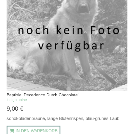
Baptisia 'Decadence Dutch Chocolate'
Indigolupine
9,00
€
schokoladenbraune, lange Blütenrispen, blau-grünes Laub
IN DEN WARENKORB