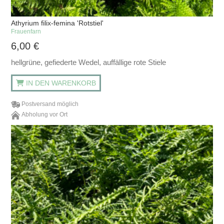
Athyrium filix-femina 'Rotstiel'
Frauenfarn
6,00
€
hellgrüne, gefiederte Wedel, auffällige rote Stiele
IN DEN WARENKORB
Postversand möglich
Abholung vor Ort